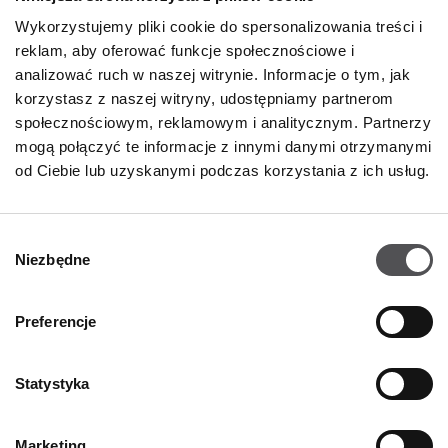
Wynajem
Wykorzystujemy pliki cookie do spersonalizowania treści i
Kontakt
reklam, aby oferować funkcje społecznościowe i
Oferty pracy
analizować ruch w naszej witrynie. Informacje o tym, jak
korzystasz z naszej witryny, udostępniamy partnerom
Polityka prywatności
społecznościowym, reklamowym i analitycznym. Partnerzy
mogą połączyć te informacje z innymi danymi otrzymanymi
GODZINY OTWARCIA
od Ciebie lub uzyskanymi podczas korzystania z ich usług.
Poniedziałek - Sobota
09:00 - 21:00
Wybór
Niezbędne
Informacje szczegółowe
zgody
Preferencje
KONTAKT
Statystyka
Designer Outlet Kraków
ul. Galicyjska 10
31-586 Kraków
Marketing