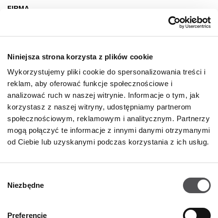
FIRMA
O nas
Deklaracja dostępności
Niniejsza strona korzysta z plików cookie
Wynajem
Wykorzystujemy pliki cookie do spersonalizowania treści i
Kontakt
reklam, aby oferować funkcje społecznościowe i
Oferty pracy
analizować ruch w naszej witrynie. Informacje o tym, jak
korzystasz z naszej witryny, udostępniamy partnerom
Polityka prywatności
społecznościowym, reklamowym i analitycznym. Partnerzy
mogą połączyć te informacje z innymi danymi otrzymanymi
GODZINY OTWARCIA
od Ciebie lub uzyskanymi podczas korzystania z ich usług.
Poniedziałek - Sobota
09:00 - 21:00
Wybór
Niezbędne
Informacje szczegółowe
zgody
Preferencje