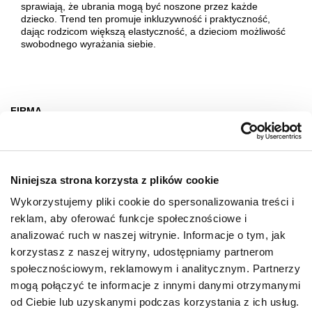
sprawiają, że ubrania mogą być noszone przez każde
dziecko. Trend ten promuje inkluzywność i praktyczność,
dając rodzicom większą elastyczność, a dzieciom możliwość
swobodnego wyrażania siebie.
FIRMA
O nas
Deklaracja dostępności
Niniejsza strona korzysta z plików cookie
Wynajem
Wykorzystujemy pliki cookie do spersonalizowania treści i
Kontakt
reklam, aby oferować funkcje społecznościowe i
Oferty pracy
analizować ruch w naszej witrynie. Informacje o tym, jak
korzystasz z naszej witryny, udostępniamy partnerom
Polityka prywatności
społecznościowym, reklamowym i analitycznym. Partnerzy
mogą połączyć te informacje z innymi danymi otrzymanymi
GODZINY OTWARCIA
od Ciebie lub uzyskanymi podczas korzystania z ich usług.