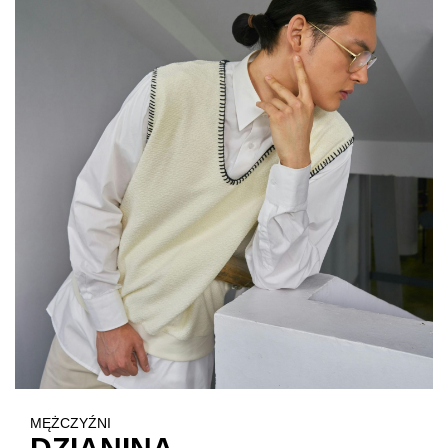
MĘŻCZYŹNI