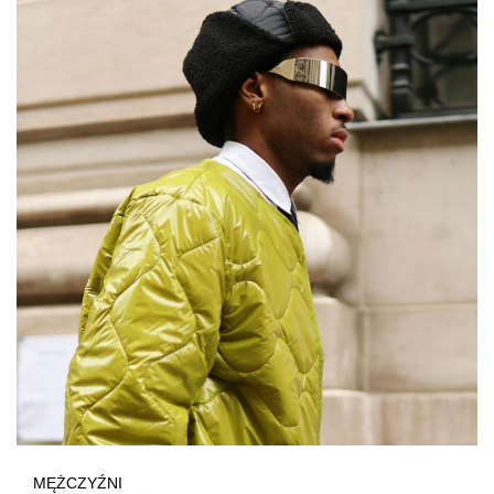
MĘŻCZYŹNI