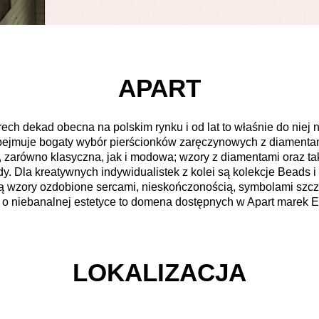
APART
ech dekad obecna na polskim rynku i od lat to właśnie do niej 
 obejmuje bogaty wybór pierścionków zaręczynowych z diamentami
a, zarówno klasyczna, jak i modowa; wzory z diamentami oraz tak
y. Dla kreatywnych indywidualistek z kolei są kolekcje Beads i
wzory ozdobione sercami, nieskończonością, symbolami szczęśc
 o niebanalnej estetyce to domena dostępnych w Apart marek Eli
LOKALIZACJA