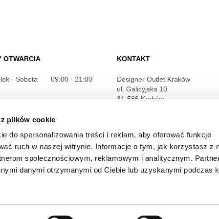
Y OTWARCIA
KONTAKT
łek - Sobota
09:00 - 21:00
Designer Outlet Kraków
ul. Galicyjska 10
31-586 Kraków
je szczegółowe
+48 12 263 32 11
 z plików cookie
info@designeroutletkrakow.pl
ie do spersonalizowania treści i reklam, aby oferować funkcje
wać ruch w naszej witrynie. Informacje o tym, jak korzystasz z 
rtnerom społecznościowym, reklamowym i analitycznym. Partn
innymi danymi otrzymanymi od Ciebie lub uzyskanymi podczas k