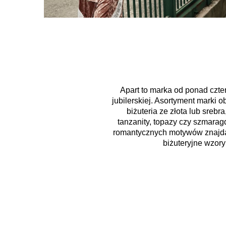
Apart to marka od ponad czter
jubilerskiej. Asortyment marki
biżuteria ze złota lub srebr
tanzanity, topazy czy szmaragd
romantycznych motywów znajdą 
biżuteryjne wzory