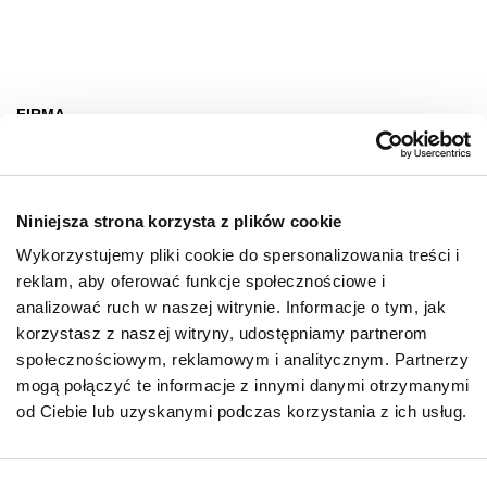
FIRMA
O nas
Deklaracja dostępności
Niniejsza strona korzysta z plików cookie
Wynajem
Wykorzystujemy pliki cookie do spersonalizowania treści i
Kontakt
reklam, aby oferować funkcje społecznościowe i
Oferty pracy
analizować ruch w naszej witrynie. Informacje o tym, jak
korzystasz z naszej witryny, udostępniamy partnerom
Polityka prywatności
społecznościowym, reklamowym i analitycznym. Partnerzy
mogą połączyć te informacje z innymi danymi otrzymanymi
GODZINY OTWARCIA
od Ciebie lub uzyskanymi podczas korzystania z ich usług.
Poniedziałek - Sobota
09:00 - 21:00
Wybór