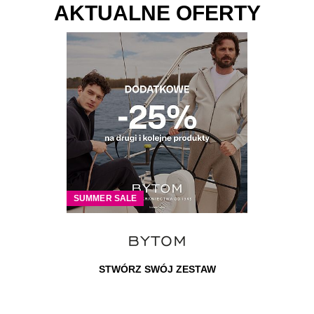
AKTUALNE OFERTY
SUMMER SALE
NCIE
STWÓRZ SWÓJ ZESTAW
POL