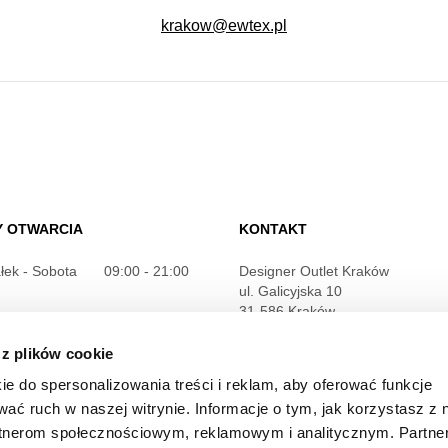
krakow@ewtex.pl
Y OTWARCIA
KONTAKT
łek - Sobota
09:00 - 21:00
Designer Outlet Kraków
ul. Galicyjska 10
31-586 Kraków
je szczegółowe
+48 12 263 32 11
 z plików cookie
info@designeroutletkrakow.pl
ie do spersonalizowania treści i reklam, aby oferować funkcje
wać ruch w naszej witrynie. Informacje o tym, jak korzystasz z 
rtnerom społecznościowym, reklamowym i analitycznym. Partn