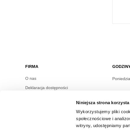
FIRMA
GODZIN
O nas
Poniedzia
Deklaracja dostępności
Informac
Wynajem
Niniejsza strona korzysta
Kontakt
Wykorzystujemy pliki cook
Oferty pracy
społecznościowe i analizo
Polityka prywatności
witryny, udostępniamy pa