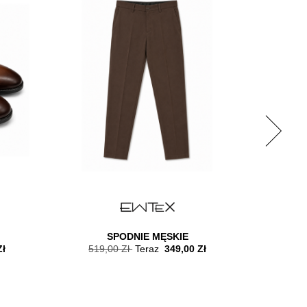
SPODNIE MĘSKIE
Zł
519,00 Zł
Teraz
349,00 Zł
509