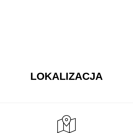
ZKI I TOREBKI -30% NA DRUGI I KAŻDY
KOLEJNY PRODUKT
LOKALIZACJA