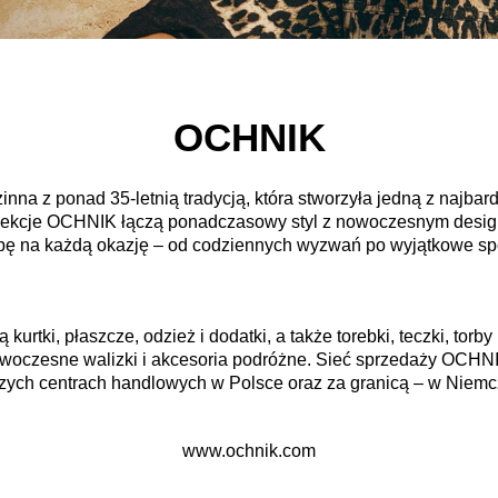
OCHNIK
inna z ponad 35-letnią tradycją, która stworzyła jedną z najba
lekcje OCHNIK łączą ponadczasowy styl z nowoczesnym desi
bę na każdą okazję – od codziennych wyzwań po wyjątkowe sp
rtki, płaszcze, odzież i dodatki, a także torebki, teczki, torby 
nowoczesne walizki i akcesoria podróżne. Sieć sprzedaży OCH
ych centrach handlowych w Polsce oraz za granicą – w Niemcz
www.ochnik.com