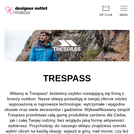
Przejdź do treści głównej
VIP CLUB
MENU
TRESPASS
Witamy w Trespass! Jesteśmy szybko rozwijającą się firmą z
branży outdoor. Nasze sklepy posiadają w swojej ofercie odzież
wyposażoną w najnowsze technologie, wytrzymałe i wygodne
obuwie oraz wiele akcesoriów i gadżetów. Wykwalifikowany zespół
Trespass przedstawi całą gamę produktów zarówno dla Ciebie,
jak i całej Twojej rodziny, bez względu jaką formę aktywności
wybierasz. Przychodząc do naszego sklepu znajdziesz szeroki
wybór ubrań na każdą okazję: wyjazd w góry, nad morze, czy też