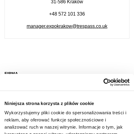
31-586 Kraków
+48 572 101 336
manager.expokrakow@trespass.co.uk
FIRMA
O nas
Deklaracja dostępności
Niniejsza strona korzysta z plików cookie
Wynajem
Wykorzystujemy pliki cookie do spersonalizowania treści i
Kontakt
reklam, aby oferować funkcje społecznościowe i
Oferty pracy
analizować ruch w naszej witrynie. Informacje o tym, jak