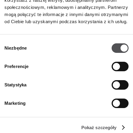
korzystasz z naszej witryny, udostępniamy partnerom
Polityka prywatności
społecznościowym, reklamowym i analitycznym. Partnerzy
mogą połączyć te informacje z innymi danymi otrzymanymi
GODZINY OTWARCIA
od Ciebie lub uzyskanymi podczas korzystania z ich usług.
Poniedziałek - Sobota
09:00 - 21:00
Wybór
Niezbędne
Informacje szczegółowe
zgody
Preferencje
KONTAKT
Statystyka
Designer Outlet Kraków
ul. Galicyjska 10
31-586 Kraków
Marketing
+48 12 263 32 11
info@designeroutletkrakow.pl
Pokaż szczegóły
ŚLEDŹ NAS NA