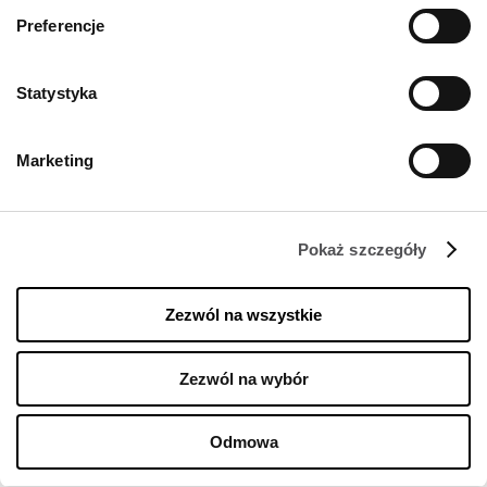
Preferencje
KONTAKT
Statystyka
Designer Outlet Kraków
ul. Galicyjska 10
31-586 Kraków
Marketing
+48 12 263 32 11
info@designeroutletkrakow.pl
Pokaż szczegóły
ŚLEDŹ NAS NA
Zezwól na wszystkie
Managed by FREY Group
Zezwól na wybór
Odmowa