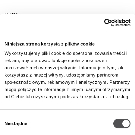
FIRMA
O nas
Deklaracja dostępności
Niniejsza strona korzysta z plików cookie
Wynajem
Wykorzystujemy pliki cookie do spersonalizowania treści i
Kontakt
reklam, aby oferować funkcje społecznościowe i
Oferty pracy
analizować ruch w naszej witrynie. Informacje o tym, jak
korzystasz z naszej witryny, udostępniamy partnerom
Polityka prywatności
społecznościowym, reklamowym i analitycznym. Partnerzy
mogą połączyć te informacje z innymi danymi otrzymanymi
GODZINY OTWARCIA
od Ciebie lub uzyskanymi podczas korzystania z ich usług.
Poniedziałek - Sobota
09:00 - 21:00
Wybór
Niezbędne
Informacje szczegółowe
zgody