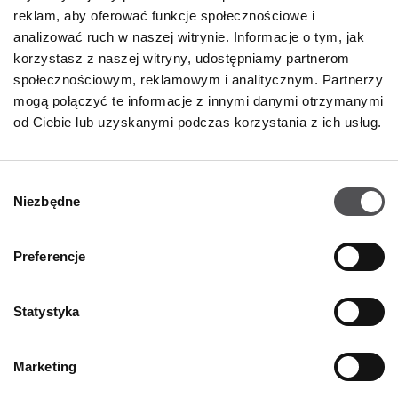
Kontakt
reklam, aby oferować funkcje społecznościowe i
Oferty pracy
analizować ruch w naszej witrynie. Informacje o tym, jak
korzystasz z naszej witryny, udostępniamy partnerom
Polityka prywatności
społecznościowym, reklamowym i analitycznym. Partnerzy
mogą połączyć te informacje z innymi danymi otrzymanymi
GODZINY OTWARCIA
od Ciebie lub uzyskanymi podczas korzystania z ich usług.
Poniedziałek - Sobota
09:00 - 21:00
Wybór
Niezbędne
Informacje szczegółowe
zgody
Preferencje
KONTAKT
Statystyka
Designer Outlet Kraków
ul. Galicyjska 10
31-586 Kraków
Marketing
+48 12 263 32 11