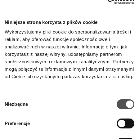
O nas
Deklaracja dostępności
Niniejsza strona korzysta z plików cookie
Wynajem
Wykorzystujemy pliki cookie do spersonalizowania treści i
Kontakt
reklam, aby oferować funkcje społecznościowe i
Oferty pracy
analizować ruch w naszej witrynie. Informacje o tym, jak
korzystasz z naszej witryny, udostępniamy partnerom
Polityka prywatności
społecznościowym, reklamowym i analitycznym. Partnerzy
mogą połączyć te informacje z innymi danymi otrzymanymi
GODZINY OTWARCIA
od Ciebie lub uzyskanymi podczas korzystania z ich usług.
Poniedziałek - Sobota
09:00 - 21:00
Wybór
Niezbędne
Informacje szczegółowe
zgody
Preferencje
KONTAKT