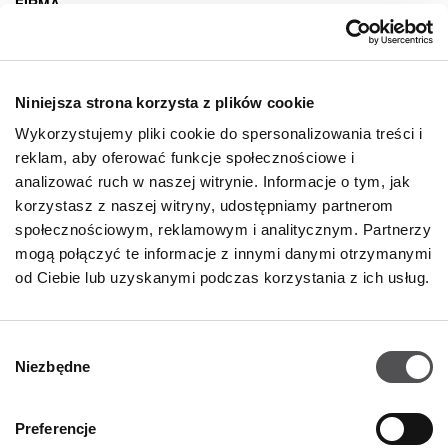
FIRMA
O nas
Deklaracja dostępności
Niniejsza strona korzysta z plików cookie
Wynajem
Wykorzystujemy pliki cookie do spersonalizowania treści i
Kontakt
reklam, aby oferować funkcje społecznościowe i
Oferty pracy
analizować ruch w naszej witrynie. Informacje o tym, jak
korzystasz z naszej witryny, udostępniamy partnerom
Polityka prywatności
społecznościowym, reklamowym i analitycznym. Partnerzy
mogą połączyć te informacje z innymi danymi otrzymanymi
GODZINY OTWARCIA
od Ciebie lub uzyskanymi podczas korzystania z ich usług.
Poniedziałek - Sobota
09:00 - 21:00
Wybór
Niezbędne
Informacje szczegółowe
zgody
Preferencje