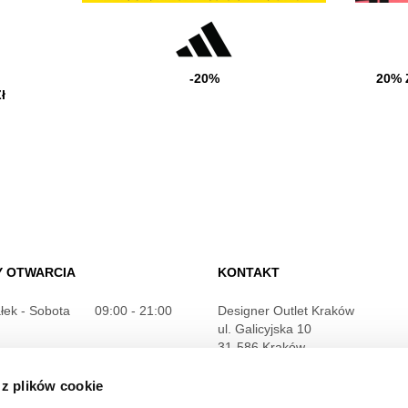
-20%
20% 
ł
Y OTWARCIA
KONTAKT
łek - Sobota
09:00 - 21:00
Designer Outlet Kraków
ul. Galicyjska 10
31-586 Kraków
je szczegółowe
+48 12 263 32 11
 z plików cookie
info@designeroutletkrakow.pl