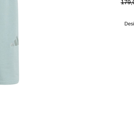
179,
Desi