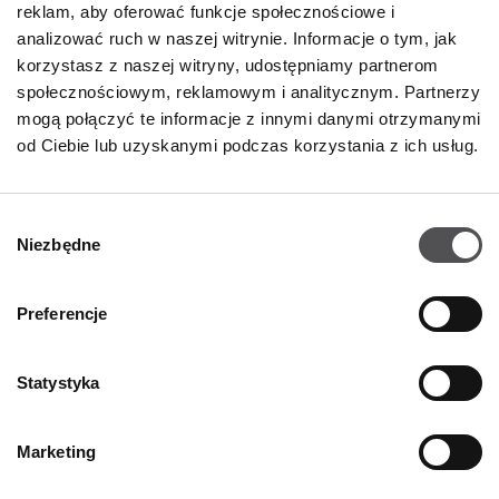
reklam, aby oferować funkcje społecznościowe i
Oferty pracy
analizować ruch w naszej witrynie. Informacje o tym, jak
korzystasz z naszej witryny, udostępniamy partnerom
Polityka prywatności
społecznościowym, reklamowym i analitycznym. Partnerzy
mogą połączyć te informacje z innymi danymi otrzymanymi
GODZINY OTWARCIA
od Ciebie lub uzyskanymi podczas korzystania z ich usług.
Poniedziałek - Sobota
09:00 - 21:00
Wybór
Niezbędne
Informacje szczegółowe
zgody
Preferencje
KONTAKT
Statystyka
Designer Outlet Kraków
ul. Galicyjska 10
31-586 Kraków
Marketing
+48 12 263 32 11
info@designeroutletkrakow.pl