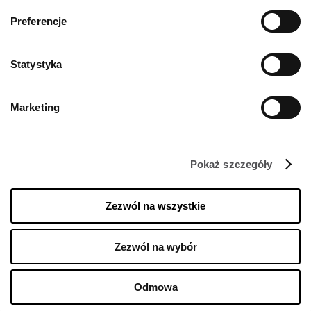
Preferencje
KONTAKT
Statystyka
Designer Outlet Kraków
ul. Galicyjska 10
31-586 Kraków
Marketing
+48 12 263 32 11
info@designeroutletkrakow.pl
Pokaż szczegóły
ŚLEDŹ NAS NA
Zezwól na wszystkie
Managed by FREY Group
Zezwól na wybór
Odmowa