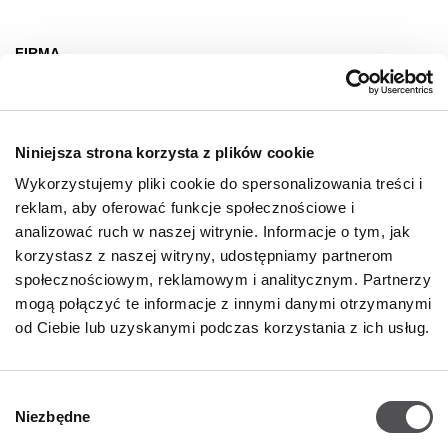
FIRMA
O nas
Deklaracja dostępności
Niniejsza strona korzysta z plików cookie
Wynajem
Wykorzystujemy pliki cookie do spersonalizowania treści i
Kontakt
reklam, aby oferować funkcje społecznościowe i
Oferty pracy
analizować ruch w naszej witrynie. Informacje o tym, jak
korzystasz z naszej witryny, udostępniamy partnerom
Polityka prywatności
społecznościowym, reklamowym i analitycznym. Partnerzy
mogą połączyć te informacje z innymi danymi otrzymanymi
GODZINY OTWARCIA
od Ciebie lub uzyskanymi podczas korzystania z ich usług.
Poniedziałek - Sobota
09:00 - 21:00
Wybór
Niezbędne
Informacje szczegółowe
zgody