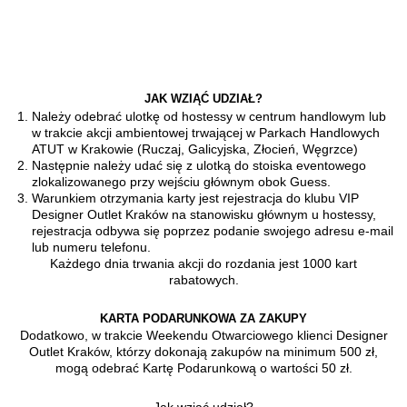
Przejdź do treści głównej
JAK WZIĄĆ UDZIAŁ?
Należy odebrać ulotkę od hostessy w centrum handlowym lub
w trakcie akcji ambientowej trwającej w Parkach Handlowych
ATUT w Krakowie (Ruczaj, Galicyjska, Złocień, Węgrzce)
Następnie należy udać się z ulotką do stoiska eventowego
zlokalizowanego przy wejściu głównym obok Guess.
Warunkiem otrzymania karty jest rejestracja do klubu VIP
Designer Outlet Kraków na stanowisku głównym u hostessy,
rejestracja odbywa się poprzez podanie swojego adresu e-mail
lub numeru telefonu.
Każdego dnia trwania akcji do rozdania jest 1000 kart
rabatowych.
KARTA PODARUNKOWA ZA ZAKUPY
Dodatkowo, w trakcie Weekendu Otwarciowego klienci Designer
Outlet Kraków, którzy dokonają zakupów na minimum 500 zł,
mogą odebrać Kartę Podarunkową o wartości 50 zł.