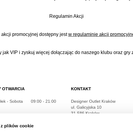
Regulamin Akcji
 akcji promocyjnej dostępny jest
w regulaminie akcji promocyjn
 jak VIP i zyskuj więcej dołączając do naszego klubu oraz gry
Y OTWARCIA
KONTAKT
łek - Sobota
09:00 - 21:00
Designer Outlet Kraków
ul. Galicyjska 10
31-586 Kraków
je szczegółowe
+48 12 263 32 11
 z plików cookie
info@designeroutletkrakow.pl